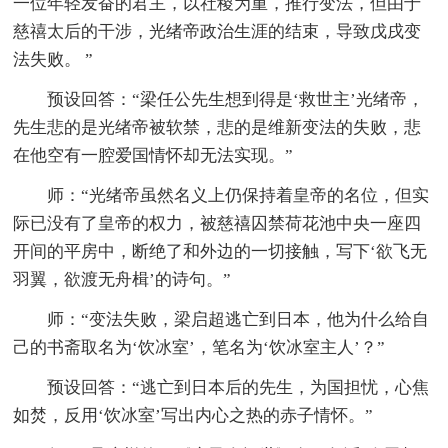
一位年轻发奋的君主，以社稷为重，推行变法，但由于
慈禧太后的干涉，光绪帝政治生涯的结束，导致戊戌变
法失败。 ”
预设回答：“梁任公先生想到得是‘救世主’光绪帝，
先生悲的是光绪帝被软禁，悲的是维新变法的失败，悲
在他空有一腔爱国情怀却无法实现。”
师：“光绪帝虽然名义上仍保持着皇帝的名位，但实
际已没有了皇帝的权力，被慈禧囚禁荷花池中央一座四
开间的平房中，断绝了和外边的一切接触，写下‘欲飞无
羽翼，欲渡无舟楫’的诗句。”
师：“变法失败，梁启超逃亡到日本，他为什么给自
己的书斋取名为‘饮冰室’，笔名为‘饮冰室主人’？”
预设回答：“逃亡到日本后的先生，为国担忧，心焦
如焚，反用‘饮冰室’写出内心之热的赤子情怀。”