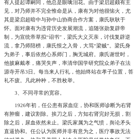
有人提起谭嗣同，他总是眼噙泪花。由于梁启超颇有主
见，对乃师并不完全惟命是从，康有为对他很恼火，尤
其是梁启超暗中与孙中山协商合作方案，康氏耿耿于
怀。面对康有为违背历史发展潮流，追随张勋复辟帝
制，为宣统帝草拟“诏书”，梁氏大义灭亲，讨伐复辟逆
流，拿乃师陪榜，康氏恨之入骨，大骂“梁贼”。梁氏身
为弟子，事后依然心系师门，胸无城府。康氏谢世时，
他披麻戴孝，痛哭失声，率清华国学研究院众弟子在法
源寺开吊3日。每当来人行礼，他始终站在孝子位置，答
礼不疲。凡此种种，不胜枚举。
3、不同寻常的宽容。
1926年初，任公患有尿血症，协和医师诊断为右肾
有肿瘤，建议割除。挨刀之后，方知右肾完好无损，割
除之后，尿血依然未止。梁氏家属为之气愤，舆论矛头
直逼协和。任公认为医师并非有意为之，医疗事故无法