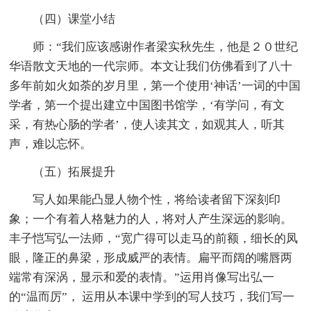
（四）课堂小结
师：“我们应该感谢作者梁实秋先生，他是２０世纪
华语散文天地的一代宗师。本文让我们仿佛看到了八十
多年前如火如荼的岁月里，第一个使用‘神话’一词的中国
学者，第一个提出建立中国图书馆学，‘有学问，有文
采，有热心肠的学者’，使人读其文，如观其人，听其
声，难以忘怀。
（五）拓展提升
写人如果能凸显人物个性，将给读者留下深刻印
象；一个有着人格魅力的人，将对人产生深远的影响。
丰子恺写弘一法师，“宽广得可以走马的前额，细长的凤
眼，隆正的鼻梁，形成威严的表情。扁平而阔的嘴唇两
端常有深涡，显示和爱的表情。”运用肖像写出弘一
的“温而厉”， 运用从本课中学到的写人技巧，我们写一