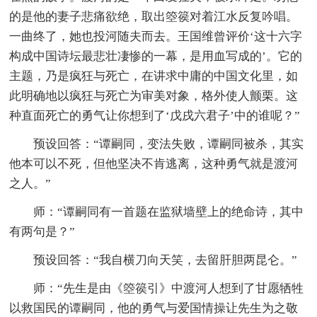
的是他的妻子悲痛欲绝，取出箜篌对着江水反复吟唱。
一曲终了，她也投河随夫而去。王国维曾评价‘这十六字
构成中国诗坛最悲壮凄惨的一幕，是用血写成的’。它的
主题，乃是疯狂与死亡，在讲求中庸的中国文化里，如
此明确地以疯狂与死亡为审美对象，格外使人颤栗。这
种直面死亡的勇气让你想到了‘戊戌六君子’中的谁呢？”
预设回答：“谭嗣同，变法失败，谭嗣同被杀，其实
他本可以不死，但他坚决不肯逃离，这种勇气就是渡河
之人。”
师：“谭嗣同有一首题在监狱墙壁上的绝命诗，其中
有两句是？”
预设回答：“我自横刀向天笑，去留肝胆两昆仑。”
师：“先生是由《箜篌引》中渡河人想到了甘愿牺牲
以救国民的谭嗣同，他的勇气与爱国情操让先生为之敬