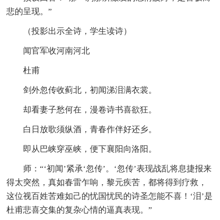
悲的呈现。”
（投影出示全诗，学生读诗）
闻官军收河南河北
杜甫
剑外忽传收蓟北，初闻涕泪满衣裳。
却看妻子愁何在，漫卷诗书喜欲狂。
白日放歌须纵酒，青春作伴好还乡。
即从巴峡穿巫峡，便下襄阳向洛阳。
师：“‘初闻’紧承‘忽传’。‘忽传’表现战乱将息捷报来
得太突然，真如春雷乍响，黎元疾苦，都将得到疗救，
这位视百姓苦难如己的忧国忧民的诗圣怎能不喜！‘泪’是
杜甫悲喜交集的复杂心情的逼真表现。”