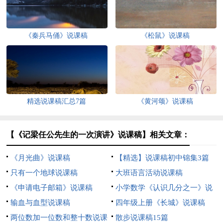
《秦兵马俑》说课稿
《松鼠》说课稿
精选说课稿汇总7篇
《黄河颂》说课稿
【《记梁任公先生的一次演讲》说课稿】相关文章：
《月光曲》说课稿
【精选】说课稿初中锦集3篇
只有一个地球说课稿
大班语言活动说课稿
《申请电子邮箱》说课稿
小学数学《认识几分之一》说
输血与血型说课稿
课稿
四年级上册《长城》说课稿
两位数加一位数和整十数说课
散步说课稿15篇