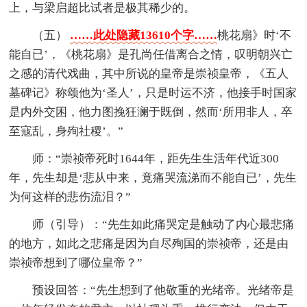
上，与梁启超比试者是极其稀少的。
（五）
……此处隐藏13610个字……
桃花扇》时‘不
能自已’，《桃花扇》是孔尚任借离合之情，叹明朝兴亡
之感的清代戏曲，其中所说的皇帝是崇祯皇帝，《五人
墓碑记》称颂他为‘圣人’，只是时运不济，他接手时国家
是内外交困，他力图挽狂澜于既倒，然而‘所用非人，卒
至寇乱，身殉社稷’。”
师：“崇祯帝死时1644年，距先生生活年代近300
年，先生却是‘悲从中来，竟痛哭流涕而不能自已’，先生
为何这样的悲伤流泪？”
师（引导）：“先生如此痛哭定是触动了内心最悲痛
的地方，如此之悲痛是因为自尽殉国的崇祯帝，还是由
崇祯帝想到了哪位皇帝？”
预设回答：“先生想到了他敬重的光绪帝。光绪帝是