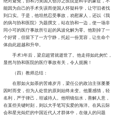
绝对避免，协和乃美国人创办之医院是科学的象征，不
能因为自己的手术失误而使国人怀疑科学，让守旧者找
到口实。于是，他坦然忍受事故，劝慰家人，还以《我
的病与协和医院》为题撰文，站在协和一边，使一场非
同小可的医疗事故所引起的风波化解为零。他割掉了一
个好肾，但留下了一方宁静，托起一份宽容，让生命个
体由此超越和升华。
手术3年后，梁启超肾就逝世了。他走得如此匆忙，
显然与协和医院的医疗事故有关，令人扼腕！
（四）教师总结：
在那如火如荼的苦难岁月，梁任公的政治主张屡屡
因时而变，但为人处世的原则始终未变。他重感情，轻
名利，严于律己，坦诚待人。他明镜似水，善解人意，
在某些关键时刻，则以大手笔写实爱的海洋。在风云际
会和星光灿烂的中国近代人才群体中，在做人的问题