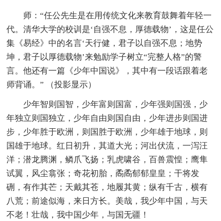
师：“任公先生是在用传统文化来教育鼓舞着年轻一
代。清华大学的校训是‘自强不息，厚德载物’，这是任公
集《易经》中的名言‘天行健，君子以自强不息；地势
坤，君子以厚德载物’来勉励学子树立“完整人格”的警
言。他还有一篇《少年中国说》，其中有一段话跟着老
师背诵。” （投影显示）
少年智则国智，少年富则国富，少年强则国强，少
年独立则国独立，少年自由则国自由，少年进步则国进
步，少年胜于欧洲，则国胜于欧洲，少年雄于地球，则
国雄于地球。红日初升，其道大光；河出伏流，一泻汪
洋；潜龙腾渊，鳞爪飞扬；乳虎啸谷，百兽震惶；鹰隼
试翼，风尘翕张；奇花初胎，矞矞郁郁皇皇；干将发
硎，有作其芒；天戴其苍，地履其黄；纵有千古，横有
八荒；前途似海，来日方长。美哉，我少年中国，与天
不老！壮哉，我中国少年，与国无疆！