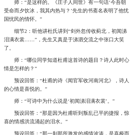
师：“是这样的。《庄子人间世》有一句话‘今吾朝
受命而夕饮冰，我其内热与？’先生的书斋名表明了他忧
国忧民的情怀。”
细节2：听他讲杜氏讲到“剑外忽传收蓟北，初闻涕
泪满衣裳……”，先生又真是于涕泗交流之中张口大笑
了。
师：“哪位同学知道杜甫这首诗的题目？诗人此时心
情是怎样的？”
预设回答：“杜甫的诗《闻官军收河南河北》，诗人
的心情是喜悦的。”
师：“可诗中为什么说是‘初闻涕泪满衣裳’。”
预设回答：“那是因为杜甫听到叛乱已平的捷报，惊
喜的情感洪流涌起的泪水。”
预设回答：“那一刹那所激发的感情波涛，是喜极而