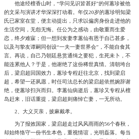
他途经檀香山时，“学问见识皆甚好”的何蕙珍被他
的文采与演讲才华深深打动着。年仅20岁的蕙珍明知梁
氏已家室在堂，便主动提出，只求以偏房身份走进他的
生活空间，无怨无悔。任公为之感动，由敬重而生爱
恋，终夕难寐；但一想到发妻李蕙仙有恩于自己甚多，
以及与挚友谭嗣同创设“一夫一妻世界会”，不能自食其
言。再说，自己乃朝廷悬赏通缉之要犯，生死未卜，不
能连累他人？于是，他谢绝了这份稀世真情。清朝垮台
后，梁启超回国效力，蕙珍专程赶往北京，找到梁启
超，希望一还夙愿，时任司法总长的梁启超依然婉辞谢
绝，使蕙珍扫兴而归。李蕙仙病逝后，蕙珍又专程从檀
岛赶来，旧话重提，梁启超则痛悼亡妻，一无所动。
2、大义灭亲，披麻戴孝。
为了报效国家，梁启超走过风风雨雨的56个春秋，
却始终恪守一份书生本色，重视情谊，光明磊落。每当