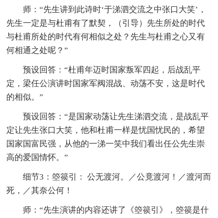
师：“先生讲到此诗时‘于涕泗交流之中张口大笑’，
先生一定是与杜甫有了默契，（引导）先生所处的时代
与杜甫所处的时代有何相似之处？先生与杜甫之心又有
何相通之处呢？”
预设回答：“杜甫年迈时国家叛军四起，后战乱平
定，梁任公演讲时国家军阀混战、动荡不安，这是时代
的相似。”
预设回答：“是国家动荡让先生涕泗交流，是战乱平
定让先生张口大笑，他和杜甫一样是忧国忧民的，希望
国家国富民强，从他的一涕一笑中我们看出任公先生崇
高的爱国情怀。”
细节3：箜篌引： 公无渡河。／公竟渡河！／渡河而
死，／其奈公何！
师：“先生演讲的内容还讲了《箜篌引》，箜篌是什