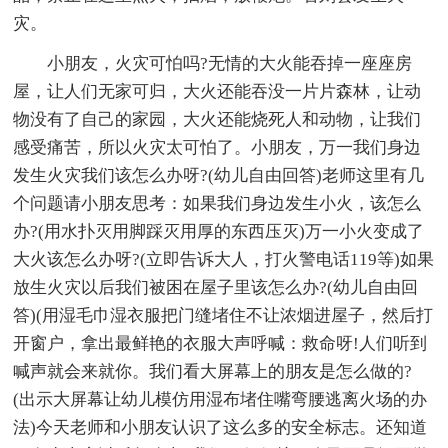
灾。
小朋友，火灾可怕吗?无情的大火能吞掉一座座房
屋，让人们无家可归，大火还能吞没一片片森林，让动
物没有了自己的家园，大火还能烧死人和动物，让我们
感受痛苦，所以火灾太可怕了。小朋友，万一我们身边
发生火灾我们该怎么办呀?(幼儿自由回答)老师这里有几
个问题请小朋友思考：如果我们身边发生小火，该怎么
办?(用水扑灭用脚踩灭用厚的东西压灭)万一小火变成了
大火该怎么办呀?(立即告诉大人，打火警电话119等)如果
放生火灾以后我们被困在屋子里该怎么办?(幼儿自由回
答)(用湿毛巾湿衣服把门缝堵住不让浓烟进屋子，然后打
开窗户，拿出最鲜艳的衣服大声呼喊：救命呀!人们听到
喊声就会来就你。我们看大屏幕上的朋友是怎么做的?
(出示大屏幕让幼儿模仿用湿布堵住嘴弯腰逃离火场的办
法)今天老师和小朋友认识了这么多的安全标志。还知道