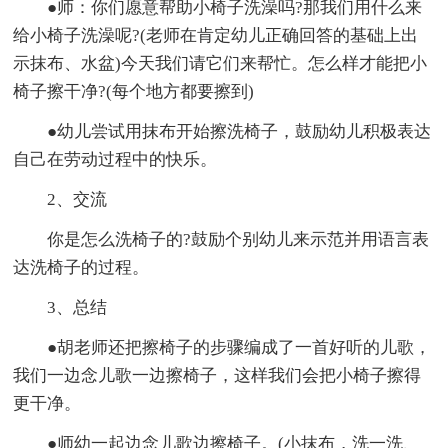
●师：你们愿意帮助小椅子洗澡吗?那我们用什么来
给小椅子洗澡呢?(老师在肯定幼儿正确回答的基础上出
示抹布、水盆)今天我们请它们来帮忙。怎么样才能把小
椅子擦干净?(每个地方都要擦到)
●幼儿尝试用抹布开始擦洗椅子，鼓励幼儿积极表达
自己在劳动过程中的快乐。
2、交流
你是怎么洗椅子的?鼓励个别幼儿来示范并用语言表
达洗椅子的过程。
3、总结
●胡老师还把擦椅子的步骤编成了一首好听的儿歌，
我们一边念儿歌一边擦椅子，这样我们会把小椅子擦得
更干净。
●师幼一起边念儿歌边擦椅子。(小抹布，洗一洗、