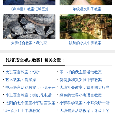
《声声慢》教案汇编五篇
一年级语文影子教案
大班综合教案：我的家
跳舞的小人中班教案
【认识安全标志教案】相关文章：
大班语言教案：“家“
不一样的我主题活动教案
艺术教案：洗澡澡
笑笑脸和哭哭脸中班教案
中班语言活动教案：小兔子开
大班社会教案：京剧四大行当
铺
小班语言教案：喇叭花电话
绿色的世界小班语言教案
太阳的七个宝宝小班语言教案
小班科学教案：小耳朵听一听
环保小卫士中班教案
大班健康活动教案：牙齿上的