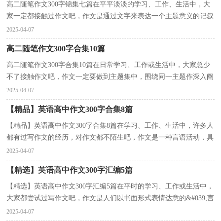
高二随笔作文300字锦集七篇在平平淡淡的学习、工作、生活中，大
家一定都接触过作文吧，作文是通过文字来表达一个主题意义的记叙
方法。作文的注意事项有许多，你确定会写吗？以下是...
2025-04-07
高二随笔作文300字合集10篇
高二随笔作文300字合集10篇在日常学习、工作或生活中，大家总少
不了接触作文吧，作文一定要做到主题集中，围绕同一主题作深入阐
述，切忌东拉西扯，主题涣散甚至无主题。还是对作文一...
2025-04-07
【精品】英语高中作文300字合集8篇
【精品】英语高中作文300字合集8篇在学习、工作、生活中，许多人
都有过写作文的经历，对作文都不陌生吧，作文是一种言语活动，具
有高度的综合性和创造性。那么一般作文是怎么写的呢...
2025-04-07
【精选】英语高中作文300字汇编5篇
【精选】英语高中作文300字汇编5篇在平时的学习、工作或生活中，
大家都尝试过写作文吧，作文是人们以书面形式表情达意的&#039;言
语活动。那么你有了解过作文吗？下面是小编收集整理的...
2025-04-07