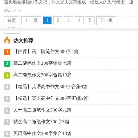
避免地会接触到作文吧，作文是由文字组成，经过人的思想考虑，通
过语言组织来表达一个主题意义的`文体。怎么写作文...
2025-04-06
1
2
3
4
5
首页
上一页
下一页
尾页
热文推荐
【推荐】高二随笔作文300字4篇
1
高二随笔作文300字锦集七篇
2
高二随笔作文300字合集10篇
3
【精品】英语高中作文300字合集8篇
4
【精选】英语高中作文300字汇编5篇
5
关于高二随笔作文300字九篇
6
精选高二随笔作文300字3篇
7
英语高中作文300字集合10篇
8