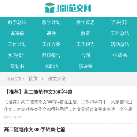
教学总结
教学计划
教学反思
听课报告
说课稿
课件
教案
工作总结
工作计划
工作方案
工作报告
活动总结
实习报告
辞职报告
合同
申请书
策划书
求职信
演讲稿
首页
作文大全
当前位置：
>
【推荐】高二随笔作文300字4篇
【推荐】高二随笔作文300字4篇在生活、工作和学习中，大家都写过
作文，肯定对各类作文都很熟悉吧，作文是通过文字来表达一个主题
意义的记叙方法。那要怎么写好作文呢？以下是小编帮...
2025-04-07
高二随笔作文300字锦集七篇