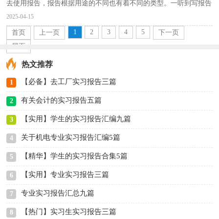
去使用报告，报告根据用途的不同也有着不同的类型。一听到写报告
就拖延症懒癌齐复发？以下是小编精心整理的工程的...
2025-04-15
1
2
3
4
5
首页
上一页
下一页
尾页
热文推荐
【必备】去工厂实习报告三篇
1
有关会计的实习报告五篇
2
【实用】学生的实习报告汇编九篇
3
关于机电专业实习报告汇编5篇
4
【精华】学生的实习报告合集5篇
5
【实用】专业实习报告三篇
6
专业实习报告汇总九篇
7
【热门】实习生实习报告三篇
8