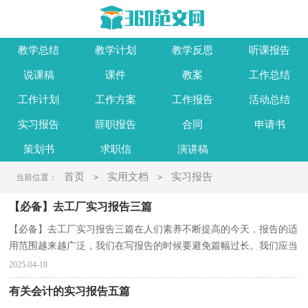
教学总结
教学计划
教学反思
听课报告
说课稿
课件
教案
工作总结
工作计划
工作方案
工作报告
活动总结
实习报告
辞职报告
合同
申请书
策划书
求职信
演讲稿
首页
实用文档
实习报告
当前位置：
>
>
【必备】去工厂实习报告三篇
【必备】去工厂实习报告三篇在人们素养不断提高的今天，报告的适
用范围越来越广泛，我们在写报告的时候要避免篇幅过长。我们应当
如何写报告呢？以下是小编收集整理的去工厂实习报...
2025-04-18
有关会计的实习报告五篇