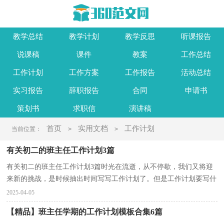
教学总结
教学计划
教学反思
听课报告
说课稿
课件
教案
工作总结
工作计划
工作方案
工作报告
活动总结
实习报告
辞职报告
合同
申请书
策划书
求职信
演讲稿
首页
实用文档
工作计划
当前位置：
>
>
有关初二的班主任工作计划3篇
有关初二的班主任工作计划3篇时光在流逝，从不停歇，我们又将迎
来新的挑战，是时候抽出时间写写工作计划了。但是工作计划要写什
么内容才是正确的呢？以下是小编精心整理的初二的班...
2025-04-05
【精品】班主任学期的工作计划模板合集6篇