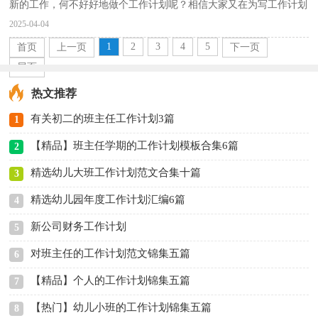
新的工作，何不好好地做个工作计划呢？相信大家又在为写工作计划
犯愁了吧！以下是小编收集整理的工作计划8篇，希望对大家...
2025-04-04
1
2
3
4
5
首页
上一页
下一页
尾页
热文推荐
有关初二的班主任工作计划3篇
1
【精品】班主任学期的工作计划模板合集6篇
2
精选幼儿大班工作计划范文合集十篇
3
精选幼儿园年度工作计划汇编6篇
4
新公司财务工作计划
5
对班主任的工作计划范文锦集五篇
6
【精品】个人的工作计划锦集五篇
7
【热门】幼儿小班的工作计划锦集五篇
8