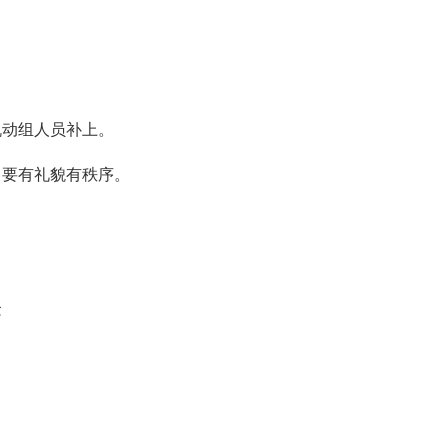
机动组人员补上。
，要有礼貌有秩序。
念