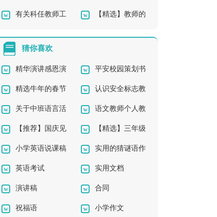
有关科任教师工
【精选】教师的
作总结四篇
师工作总结9篇
作总结4篇
工作总结四篇
猜你喜欢
精华演讲感恩演
平安校园策划书
精选牛年的春节
认识安全标志教
讲稿模板锦集
关于中班语言活
语文教师个人教
的祝福语四篇
案4篇
【推荐】国庆见
【精选】三年级
动教案3篇
学工作计划
小学英语说课稿
实用的猜谜语作
闻的初中作文300字四
成语作文300字4篇
英语考试
实用文档
(通用15篇)
文300字5篇
篇
演讲稿
合同
祝福语
小学作文