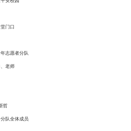
建平安校园
食堂门口
青年志愿者分队
导、老师
斯哲
者分队全体成员