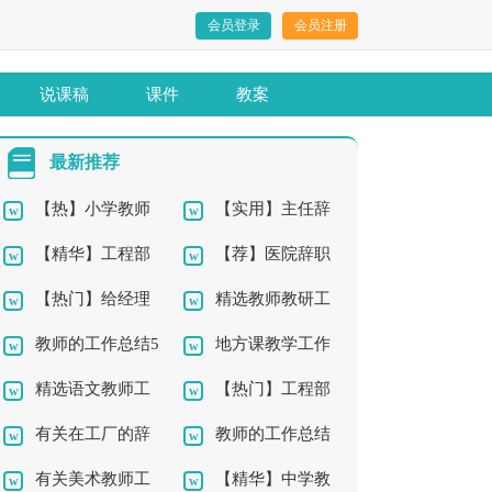
会员登录
会员注册
说课稿
课件
教案
最新推荐
【热】小学教师
【实用】主任辞
【精华】工程部
【荐】医院辞职
辞职报告10篇
职报告四篇
【热门】给经理
精选教师教研工
年终工作总结10篇
报告
教师的工作总结5
地方课教学工作
的辞职报告4篇
作总结4篇
精选语文教师工
【热门】工程部
篇
总结
有关在工厂的辞
教师的工作总结
作总结9篇
年终工作总结4篇
有关美术教师工
【精华】中学教
职报告4篇
集锦10篇