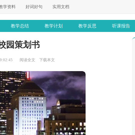
教学资料
好词好句
实用文档
教学总结
教学计划
教学反思
听课报告
校园策划书
:02:45
阅读全文
下载本文