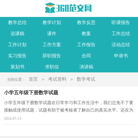
教学总结
教学计划
教学反思
听课报告
说课稿
课件
教案
工作总结
工作计划
工作方案
工作报告
活动总结
实习报告
辞职报告
合同
申请书
策划书
求职信
演讲稿
首页
考试资料
数学考试
当前位置：
>
>
小学五年级下册数学试题
小学五年级下册数学试题在日常学习和工作生活中，我们总免不了要
接触或使用试题，试题有助于被考核者了解自己的真实水平。还在为
找参考试题而苦恼吗？以下是小编为大家整理的小学...
2024-07-13