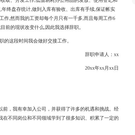
的收取、分发工作,低值易耗办公用品的发放、使用登记和
,年终盘存统计,做到入库有验收、出库有手续,保证帐实
工作,然而我的工资却每个月只有一千多,而且每周工作6
我目前的现状改变什么,因此我选择辞职。
辞职的这段时间我会做好交接工作。
辞职申请人：xx
20xx年xx月xx日
以前，我有幸加入公司，并获得了许多的机遇和挑战。经
我在不同岗位和不同领域学到了很多知识、积累了一定的