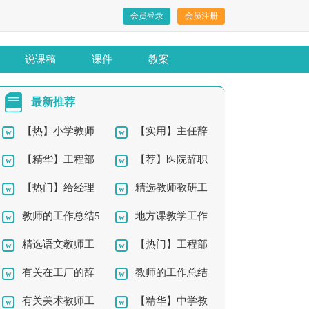
会员登录
会员注册
说课稿
课件
教案
最新推荐
【热】小学教师
【实用】主任辞
【精华】工程部
【荐】医院辞职
辞职报告10篇
职报告四篇
【热门】给经理
精选教师教研工
年终工作总结10篇
报告
教师的工作总结5
地方课教学工作
的辞职报告4篇
作总结4篇
精选语文教师工
【热门】工程部
篇
总结
有关在工厂的辞
教师的工作总结
作总结9篇
年终工作总结4篇
有关美术教师工
【精华】中学教
职报告4篇
集锦10篇