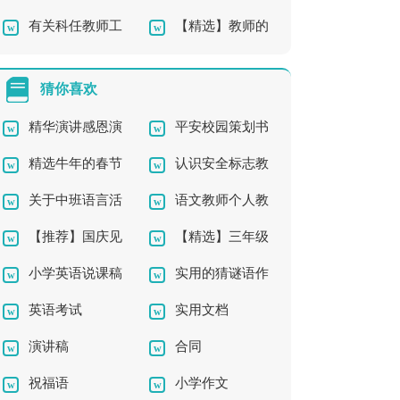
有关科任教师工
【精选】教师的
作总结四篇
师工作总结9篇
作总结4篇
工作总结四篇
猜你喜欢
精华演讲感恩演
平安校园策划书
精选牛年的春节
认识安全标志教
讲稿模板锦集
关于中班语言活
语文教师个人教
的祝福语四篇
案4篇
【推荐】国庆见
【精选】三年级
动教案3篇
学工作计划
小学英语说课稿
实用的猜谜语作
闻的初中作文300字四
成语作文300字4篇
英语考试
实用文档
(通用15篇)
文300字5篇
篇
演讲稿
合同
祝福语
小学作文