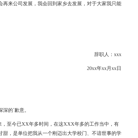
会再来公司发展，我会回到家乡去发展，对于大家我只能
辞职人：xxx
20xx年xx月xx日
深深的`歉意。
以来，至今已XX年多时间，在这XXX年多的工作当中，有
甘甜，是单位把我从一个刚迈出大学校门、不谙世事的学