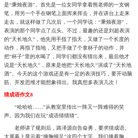
是“秉烛夜游”。首先是一位女同学拿着熊老师的一支钢
笔，用另一个手在钢笔上面挥来挥去，并在讲台上走来
走去，就这样做了几次后，一个同学说：“秉烛夜游”，
表演的那个同学点了点头。不过，最趣的还是刘超表演
的“天长地久”，他先用手指了指天，又做了一个长度的
动作，再指了指地，又把手做了个拿杯子的动作，并
把“杯子”里的水喝了，同学们都没有猜出来，最后他才
说是“天长地久”，原来是他把“天长地久”演成了“天长地
酒”。今天的这个游戏还是有一定的表演技巧，要开动脑
筋、开发思维才能想象得出。我真想多表演几次！
猜成语作文8
“哈哈哈……”从教室里传出一阵又一阵难得的笑
声。因为我们在玩“成语猜猜猜”。
老师讲了规则后，路泽源自告奋勇，要求猜成语。
大屏幕上显示着“捶胸顿足”这四个大字。我们捶着胸，