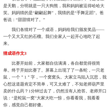
是天鹅，分明就是一只大狗熊，我和妈妈被逗得哈哈大
笑。妈妈猜的是“翩翩起舞”，我猜的是“手舞足蹈”。爸
爸说：“甜甜猜对了。”
我们各猜对了一个成语，妈妈给我们颁发奖品——
一个又大又红的石榴。我们全家人一起开心地吃了起
来。
猜成语作文3
比赛开始前，大家都自信满满，各自都觉得很简
单。终于开始比赛了。屏幕上出现了了一条蛇，一只老
鼠，一个＂1＂字，一个窝窝头。大家立马陷入沉思，我
心想这道题肯定不简单，可又太难了，不知老师葫芦里
卖的什么药？1分钟过去了，仍然没有人抢答。老师开口
说：“是蛇鼠一窝”大家大吃一惊，你看看我，我看看
你，感觉自己都好傻。