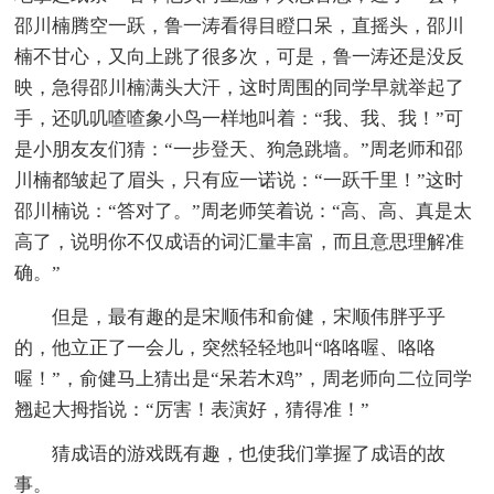
邵川楠腾空一跃，鲁一涛看得目瞪口呆，直摇头，邵川
楠不甘心，又向上跳了很多次，可是，鲁一涛还是没反
映，急得邵川楠满头大汗，这时周围的同学早就举起了
手，还叽叽喳喳象小鸟一样地叫着：“我、我、我！”可
是小朋友友们猜：“一步登天、狗急跳墙。”周老师和邵
川楠都皱起了眉头，只有应一诺说：“一跃千里！”这时
邵川楠说：“答对了。”周老师笑着说：“高、高、真是太
高了，说明你不仅成语的词汇量丰富，而且意思理解准
确。”
但是，最有趣的是宋顺伟和俞健，宋顺伟胖乎乎
的，他立正了一会儿，突然轻轻地叫“咯咯喔、咯咯
喔！”，俞健马上猜出是“呆若木鸡”，周老师向二位同学
翘起大拇指说：“厉害！表演好，猜得准！”
猜成语的游戏既有趣，也使我们掌握了成语的故
事。