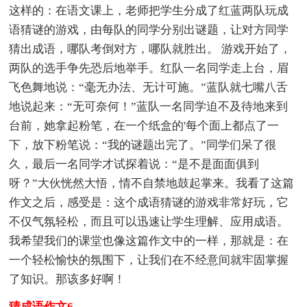
这样的：在语文课上，老师把学生分成了红蓝两队玩成
语猜谜的游戏，由每队的同学分别出谜题，让对方同学
猜出成语，哪队考倒对方，哪队就胜出。 游戏开始了，
两队的选手争先恐后地举手。红队一名同学走上台，眉
飞色舞地说：“毫无办法、无计可施。”蓝队就七嘴八舌
地说起来：“无可奈何！”蓝队一名同学迫不及待地来到
台前，她拿起粉笔，在一个纸盒的'每个面上都点了一
下，放下粉笔说：“我的谜题出完了。”同学们呆了很
久，最后一名同学才试探着说：“是不是面面俱到
呀？”大伙恍然大悟，情不自禁地鼓起掌来。我看了这篇
作文之后，感受是：这个成语猜谜的游戏非常好玩，它
不仅气氛轻松，而且可以迅速让学生理解、应用成语。
我希望我们的课堂也像这篇作文中的一样，那就是：在
一个轻松愉快的氛围下，让我们在不经意间就牢固掌握
了知识。那该多好啊！
猜成语作文6