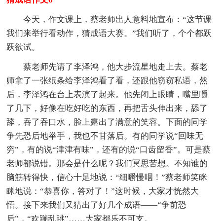
今天，作文课上，蔡老师出人意料地宣布：“这节课
我们来举行看动作，猜成语大赛。”我们听了，个个都跃
跃欲试。
蔡老师先请了李泽鸿，他大步流星地走上去。蔡老
师拿了一张纸条给李泽鸿看了看，还跟他窃窃私语，然
后，李泽鸿在台上表演了起来。他先闭上眼睛，嘴里嚼
了几下，好像在吃好吃的东西，再把舌头伸出来，舔了
舔，吞了吞口水，脸上露出了满意的笑容。下面的同学
争先恐后地举手，我也不甘落后。有的同学说“回味无
穷”，有的说“津津有味”，还有的说“口齿留香”。可是蔡
老师都说错。那会是什么呢？我们冥思苦想。不知谁的
脑筋转得快，信心十足地说：“细嚼慢咽！”蔡老师笑眯
眯地说：“恭喜你，答对了！”这时候，大家才恍然大
悟。接下来我们又猜出了好几个成语——“争前恐
后”，“欢蹦乱跳”……大家都乐不可支。