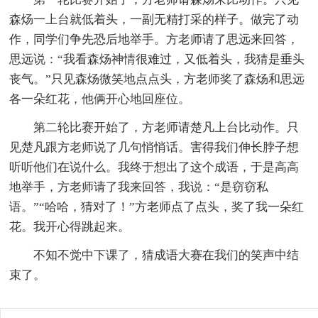
森炀一上台就低着头，一副无精打采的样子。做完了动
作，同学们争先恐后地举手。方老师请了思远来回答，
思远说：“我看森炀神情很难过，又低着头，我猜是垂头
丧气。”只见森炀微笑地点点头，方老师奖了森炀和思远
各一朵红花，他俩开心地回座位。
第二轮比赛开始了，方老师请楚凡上台比动作。只
见楚凡跟方老师说了几句悄悄话。害得我们伸长脖子想
听听他们在说什么。我终于想出了这个成语，于是高高
地举手，方老师请了我来回答，我说：“是窃窃私
语。”“哈哈，猜对了！”方老师点了点头，奖了我一朵红
花。我开心得跳起来。
不知不觉中下课了，猜成语大赛在我们的笑声中结
束了。