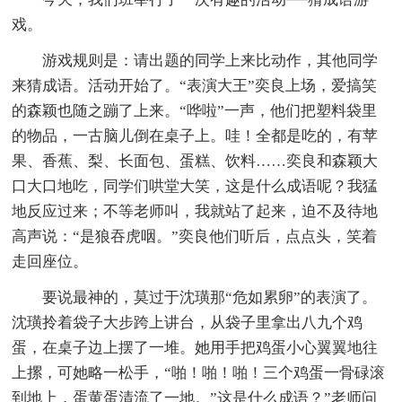
戏。
游戏规则是：请出题的同学上来比动作，其他同学
来猜成语。活动开始了。“表演大王”奕良上场，爱搞笑
的森颖也随之蹦了上来。“哗啦”一声，他们把塑料袋里
的物品，一古脑儿倒在桌子上。哇！全都是吃的，有苹
果、香蕉、梨、长面包、蛋糕、饮料……奕良和森颖大
口大口地吃，同学们哄堂大笑，这是什么成语呢？我猛
地反应过来；不等老师叫，我就站了起来，迫不及待地
高声说：“是狼吞虎咽。”奕良他们听后，点点头，笑着
走回座位。
要说最神的，莫过于沈璜那“危如累卵”的表演了。
沈璜拎着袋子大步跨上讲台，从袋子里拿出八九个鸡
蛋，在桌子边上摆了一堆。她用手把鸡蛋小心翼翼地往
上摞，可她略一松手，“啪！啪！啪！三个鸡蛋一骨碌滚
到地上，蛋黄蛋清流了一地。”这是什么成语？”老师问