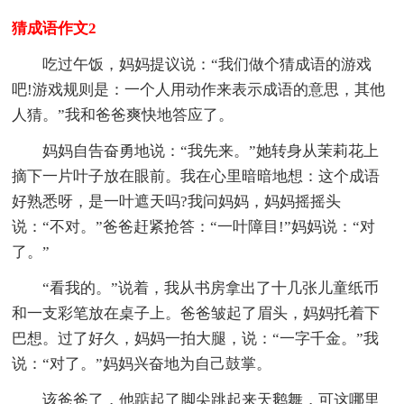
猜成语作文2
吃过午饭，妈妈提议说：“我们做个猜成语的游戏
吧!游戏规则是：一个人用动作来表示成语的意思，其他
人猜。”我和爸爸爽快地答应了。
妈妈自告奋勇地说：“我先来。”她转身从茉莉花上
摘下一片叶子放在眼前。我在心里暗暗地想：这个成语
好熟悉呀，是一叶遮天吗?我问妈妈，妈妈摇摇头
说：“不对。”爸爸赶紧抢答：“一叶障目!”妈妈说：“对
了。”
“看我的。”说着，我从书房拿出了十几张儿童纸币
和一支彩笔放在桌子上。爸爸皱起了眉头，妈妈托着下
巴想。过了好久，妈妈一拍大腿，说：“一字千金。”我
说：“对了。”妈妈兴奋地为自己鼓掌。
该爸爸了，他踮起了脚尖跳起来天鹅舞，可这哪里