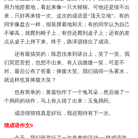
用力地蹬着地，看起来像一只大猩猩。可他还是猜不出
来，只好再来猜一次。这次的成语是“顶天立地”。有的
同学像盘古一样，假装撑着地和天；有的同学认为自己
不够高，就爬到椅子上，有些还爬到桌子上；还有的差
点从桌子上摔下来。终于，路泽源猜出了成语。
还有最搞笑的：陈思佳来到讲台上，笑了一笑。我
们冥思苦想，也想不出来。有人说微微一笑，可是不
对。最后公布了答案：捧腹大笑。我们搞得一头雾水，
就这样也算捧腹大笑？
也有简单的：黄嘉怡作了一个兔耳朵，然后做了一
个捣药的动作，马上有人猜了出来：玉兔捣药。
成语猜猜猜真是好玩，我还期待有下一次。
猜成语作文9
今天，我们班举行了一次有趣的活动──猜成语游