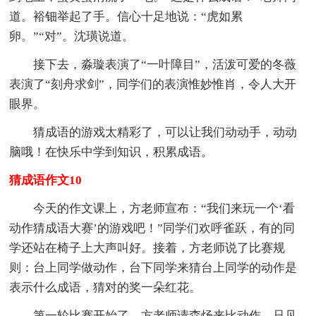
道。裕钿举起了手。信心十足地说：“虎如累
卵。”“对”。沈璜说道。
接下去，淼璇表演了“一叶障目”，活泼可爱的冬薇
表演了“刻舟求剑”，同学们的表演惟妙惟肖，令人大开
眼界。
猜成语的游戏太精彩了，可以让我们动动手，动动
脑哦！在快乐中学到知识，积累成语。
猜成语作文10
今天的作文课上，方老师宣布：“我们来玩一个‘看
动作猜成语大赛’的游戏吧！”同学们欢呼雀跃，有的同
学还站在椅子上大声叫好。接着，方老师说了比赛规
则：台上同学做动作，台下同学来猜台上同学的动作是
表示什么成语，猜对的奖一朵红花。
第一轮比赛开始了，方老师请森炀来比动作。只见