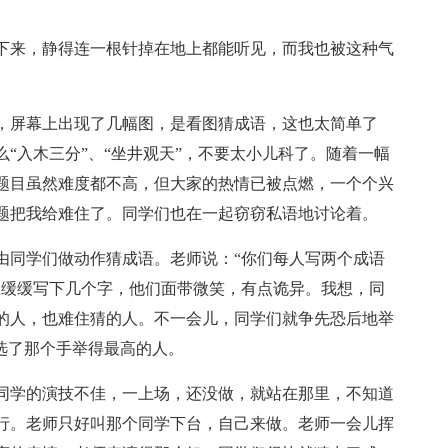
下来，静得连一根针掉在地上都能听见，而我也被这种气
，屏幕上出现了几幅图，是看图猜成语，这也太简单了
“入木三分”、“坐井观天”，不要太小儿科了。随着一幅
题目虽然难度都不高，但大家的热情已被点燃，一个个兴
题把我给难住了。同学们也在一起窃窃私语地讨论着。
由同学们做动作猜成语。老师说：“你们每人写两个成语
上缓缓写下几个字，他们面带微笑，有点诡异。我想，同
的人，也难住猜的人。不一会儿，同学们就争先恐后地举
选了那个手举得最高的人。
同学的演技不佳，一上场，还没做，就站在那里，不知道
行。老师只好叫那个同学下台，自己来做。老师一会儿挥