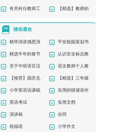
有关科任教师工
【精选】教师的
作总结四篇
师工作总结9篇
作总结4篇
工作总结四篇
猜你喜欢
精华演讲感恩演
平安校园策划书
精选牛年的春节
认识安全标志教
讲稿模板锦集
关于中班语言活
语文教师个人教
的祝福语四篇
案4篇
【推荐】国庆见
【精选】三年级
动教案3篇
学工作计划
小学英语说课稿
实用的猜谜语作
闻的初中作文300字四
成语作文300字4篇
英语考试
实用文档
(通用15篇)
文300字5篇
篇
演讲稿
合同
祝福语
小学作文