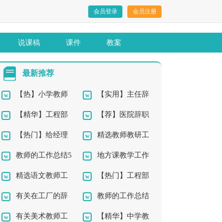
会员登录
会员注册
说课稿
课件
教案
最新推荐
【热】小学教师
【实用】主任辞
【精华】工程部
【荐】医院辞职
辞职报告10篇
职报告四篇
【热门】给经理
精选教师教研工
年终工作总结10篇
报告
教师的工作总结5
地方课教学工作
的辞职报告4篇
作总结4篇
精选语文教师工
【热门】工程部
篇
总结
有关在工厂的辞
教师的工作总结
作总结9篇
年终工作总结4篇
有关美术教师工
【精华】中学教
职报告4篇
集锦10篇