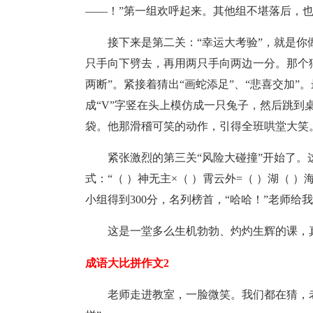
——！”第一组欢呼起来。其他组不堪落后，也
接下来是第二关：“幸运大考验”，就是
只手向下劈去，再用两只手向两边一分。那个
两断”。紧接着猜出“画蛇添足”、“悲喜交加”
成“V”字竖在头上模仿成一只兔子，然后跳到
袋。他那滑稽可笑的动作，引得全班哄堂大笑
紧张激烈的第三关“风险大碰撞”开始了
式：“（ ）神无主×（ ）霄云外=（ ）湖（ ）
小组得到300分，名列榜首，“哈哈！”老师给
这是一堂多么生机勃勃、灼灼生辉的课，真
成语大比拼作文2
老师走进教室，一脸微笑。我们都在猜，