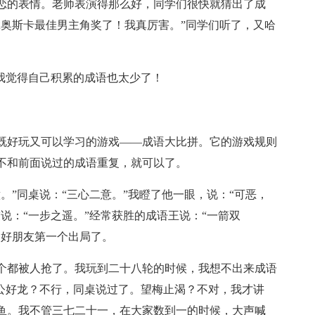
恋的表情。老师表演得那么好，同学们很快就猜出了成
拿奥斯卡最佳男主角奖了！我真厉害。”同学们听了，又哈
我觉得自己积累的成语也太少了！
既好玩又可以学习的游戏——成语大比拼。它的游戏规则
不和前面说过的成语重复，就可以了。
。”同桌说：“三心二意。”我瞪了他一眼，说：“可恶，
说：“一步之遥。”经常获胜的成语王说：“一箭双
的好朋友第一个出局了。
个都被人抢了。我玩到二十八轮的时候，我想不出来成语
叶公好龙？不行，同桌说过了。望梅止渴？不对，我才讲
鱼。我不管三七二十一，在大家数到一的时候，大声喊