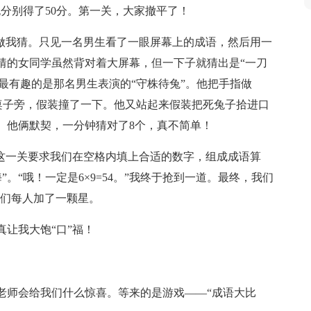
分别得了50分。第一关，大家撤平了！
你做我猜。只见一名男生看了一眼屏幕上的成语，然后用一
猜的女同学虽然背对着大屏幕，但一下子就猜出是“一刀
。最有趣的是那名男生表演的“守株待兔”。他把手指做
桌子旁，假装撞了一下。他又站起来假装把死兔子拾进口
。他俩默契，一分钟猜对了8个，真不简单！
。这一关要求我们在空格内填上合适的数字，组成成语算
海”。“哦！一定是6×9=54。”我终于抢到一道。最终，我们
我们每人加了一颗星。
让我大饱“口”福！
老师会给我们什么惊喜。等来的是游戏——“成语大比