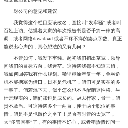
对公司的意见和建议
我觉得这个栏目应该改名，直接叫“发牢骚”,或者叫
百姓上访。估摸着大家的年次报告书是否千篇一律的高
调，或者网络download.或者不疼不痒的凑点字数。真正
能说出心声的，真心想法的又有几何？
不管如何，我发下牢骚。起初我们初出草寇，领导
问我们的目标方向，我迷茫。这待遇我都不知道去留，
我如何回答我有什么规划。稀里糊涂年复一年，金融危
机不能搪塞为借口，日本是危机了，咱们可是实在的多
干事了。倘若混下去，似乎怎么也不匹配咱这性格。生
计是现实的，咱们却也是成长的。冠以行家，骨干，咱
贵不敢当。可这待遇多个一两百，便干两个职位的事
情，咱是不是也廉价之至了！是否有时管的太宽了，
太“多管闲事”了，有的事情本好心，或者稍热情过问一