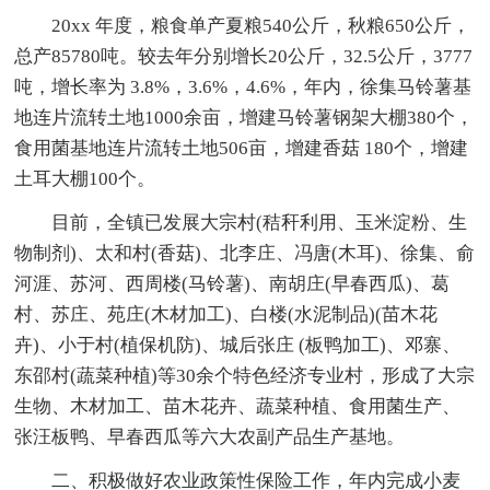
20xx 年度，粮食单产夏粮540公斤，秋粮650公斤，
总产85780吨。较去年分别增长20公斤，32.5公斤，3777
吨，增长率为 3.8%，3.6%，4.6%，年内，徐集马铃薯基
地连片流转土地1000余亩，增建马铃薯钢架大棚380个，
食用菌基地连片流转土地506亩，增建香菇 180个，增建
土耳大棚100个。
目前，全镇已发展大宗村(秸秆利用、玉米淀粉、生
物制剂)、太和村(香菇)、北李庄、冯唐(木耳)、徐集、俞
河涯、苏河、西周楼(马铃薯)、南胡庄(早春西瓜)、葛
村、苏庄、苑庄(木材加工)、白楼(水泥制品)(苗木花
卉)、小于村(植保机防)、城后张庄 (板鸭加工)、邓寨、
东邵村(蔬菜种植)等30余个特色经济专业村，形成了大宗
生物、木材加工、苗木花卉、蔬菜种植、食用菌生产、
张汪板鸭、早春西瓜等六大农副产品生产基地。
二、积极做好农业政策性保险工作，年内完成小麦