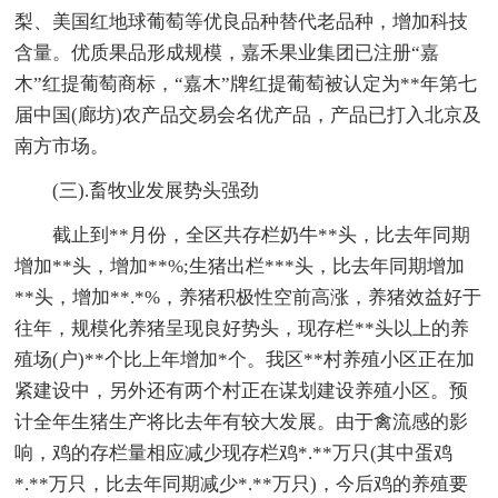
梨、美国红地球葡萄等优良品种替代老品种，增加科技
含量。优质果品形成规模，嘉禾果业集团已注册“嘉
木”红提葡萄商标，“嘉木”牌红提葡萄被认定为**年第七
届中国(廊坊)农产品交易会名优产品，产品已打入北京及
南方市场。
(三).畜牧业发展势头强劲
截止到**月份，全区共存栏奶牛**头，比去年同期
增加**头，增加**%;生猪出栏***头，比去年同期增加
**头，增加**.*%，养猪积极性空前高涨，养猪效益好于
往年，规模化养猪呈现良好势头，现存栏**头以上的养
殖场(户)**个比上年增加*个。我区**村养殖小区正在加
紧建设中，另外还有两个村正在谋划建设养殖小区。预
计全年生猪生产将比去年有较大发展。由于禽流感的影
响，鸡的存栏量相应减少现存栏鸡*.**万只(其中蛋鸡
*.**万只，比去年同期减少*.**万只)，今后鸡的养殖要