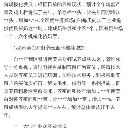
向规模化发展，根据日前的养殖现状，预计全年鸡蛋产
量及鸡出栏将低于去年。羊存栏**头，比去年同期增加
**头，增加*.*%;全区奶牛养殖场(户)每天向加工企业提
供优质鲜奶达**吨，建成奶牛养殖小区*个，国有奶牛场
一个，六个机械化挤奶厅。
(四)南美白对虾养殖面积继续增加
自**年我区引进南美白对虾试养成功以来，管区领
导十分重视，通过电视台录制节目广为宣传，聘请技术
人员对养殖员工进行培训，加强技术服务，积极帮助养
殖户购买优质虾苗，解决供水、供电等一系列措施，群
众养殖积极性空前高涨，养殖面积逐年增加，**年南美
白对虾养殖面积**亩，比**年增加**亩，增加**%。养
殖成功率比去年提高**%左右，预计总体效益好于去
年。
二、农业产业化经营情况