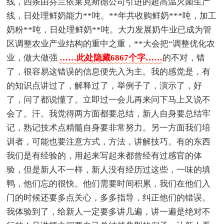
线，四条由芬兰依莱克斯德公司引进的超高温灭菌生产
线，日处理鲜奶能力**吨。**年共收购鲜奶***吨，加工
奶粉**吨，日处理鲜奶**吨。大力发展奶牛业已成为管
区调整农业产业结构的重中之重，**大会把“调整优化农
业，做大做强
……此处隐藏6867个字……
的不对，错
了，很容易这错误的信息便先入为主。我的感觉是，有
的知识点讲过了，解释过了，举例子了，演示了，好
了，问了都说懂了。立即过一会儿再来问下马上又说不
会了。汗。我觉得两方面都要总结，新人自身要总结牢
记，熟记技术点精髓自身要非常努力。另一方面我们培
训者，可能也要注意方式，方法，讲解技巧。有的东西
我们是有经验的，用起来写起来都曾经有过感官的体
验，但是新人不一样，新人没有经历过这些，一味的填
鸭，他们忘的很快。他们需要时间积累，我们在他们入
门的时候还要多点关心，多多指导，纠正他们的错误。
我体验到了，给新人一定要多讲几遍，讲一遍是绝对不